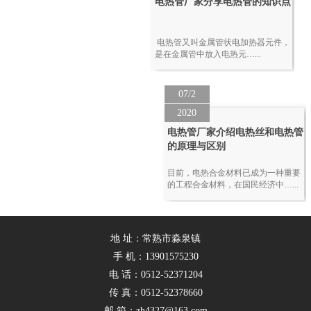
电热管厂家分享电热管的知识点
电热管又叫金属管状电加热器元件，
是在金属管中放入电热元…...
07/2
2020
电热管厂家介绍电热丝和电热管
的原理与区别
目前，电热合金材料已成为一种重要
的工程合金材料，在国民经济中…...
地 址：常熟市淼泉镇
手 机：13901575230
电 话：0512-52371204
传 真：0512-52378660
邮 箱：zh4327@163.com