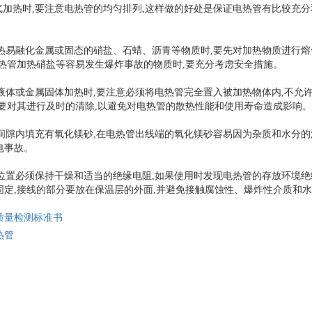
气加热时,要注意电热管的均匀排列,这样做的好处是保证电热管有比较充分
加热易融化金属或固态的硝盐、石蜡、沥青等物质时,要先对加热物质进行熔
电热管加热硝盐等容易发生爆炸事故的物质时,要充分考虑安全措施。
液体或金属固体加热时,要注意必须将电热管完全置入被加热物体内,不允
,要对其进行及时的清除,以避免对电热管的散热性能和使用寿命造成影响。
的间隙内填充有氧化镁砂,在电热管出线端的氧化镁砂容易因为杂质和水分的
电事故。
放位置必须保持干燥和适当的绝缘电阻,如果使用时发现电热管的存放环境
固定,接线的部分要放在保温层的外面,并避免接触腐蚀性、爆炸性介质和
质量检测标准书
热管