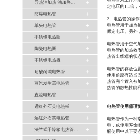
电热管对工作环
导热油加热 油加热…
定电压的1.1
防爆电热管
2、电热管的操
电热管用于加热
单头电热管
额定电压。另外
不锈钢电热圈
电热管用于空气
陶瓷电热圈
电热管的加热效
热管出线端的状
不锈钢电热板
电热管的存放位
耐酸耐碱电热管
使用前应有适当
热管完全置入被
蒸汽发生器电热管
热管的散热性能
直流电热管
远红外石英电热板
电热管使用需谨
远红外石英电热管
电热管作为一种
电，或使用寿命
法兰式干燥箱电热管…
醒使用中以下要