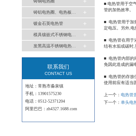
铸铜电热圈
■
电
热管用于空
管的加热效率。
铸铝电热圈、电热板…
■ 电热管用于
镀金石英电热管
定电压。另外,
模具镶嵌式不锈钢电…
■
电
热管在用于
发黑高温不锈钢电热…
结有水垢或碳时
■ 电热管内部
免因此造成的漏
联系我们
CONTACT US
■ 电热管的存
使用前应有适当
地址：常熟市淼泉镇
手机：13901575230
上一个：
电热管
电话：0512-52371204
下一个：
单头电
阿里巴巴：zh4327.1688.com