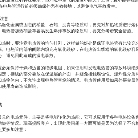
境的温度没有特殊要求，但环境中空气的湿度不能大于95%，且不能存在
倍，在电热管运行前必须确保外壳有效接地，以避免电气事故发生。
作注意
易融化金属或固态的硝盐、石蜡、沥青等物质时，要先对加热物质进行熔
，电热管加热硝盐等容易发生爆炸事故的物质时，要充分考虑安全措施。
加热时，要注意电热管的均匀排列，这样做的好处是保证电热管有比较充
率。电热管内部的间隙内填充有氧化镁砂，在电热管出线端的氧化镁砂容
态，避免因此造成的漏电事故。
置必须保持干燥和适当的绝缘电阻，如果使用时发现电热管的存放环境绝
固定，接线的部分要放在保温层的外面，并避免接触腐蚀性、爆炸性介质
加热物体内，不允许出现电热管空烧的情况。电热管使用后如果外层金属
和使用寿命造成影响。
慎
常见的电热元件，主要是将电能转化为热能，它可以应用于各种电热设备
缩短等情况。瑞高提醒客户，出现此类问题一方面可能是因为选择了不合
点要多加注意：