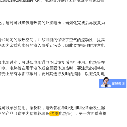
易燃易爆或腐蚀性的气体。电热管外接的工作电压不能超过额
化，这时可以降低电热管的外接电压，当熔化完成后再恢复为
分和均匀的散热空间，并尽可能的保证了空气的流动性，提高
易因为杂质和水分的渗入而受到污染，因此要在操作时注意电
缘电阻过小，可以低电压通电予以恢复后再行使用。电热管在
和水。电热管在用于液体或金属固体加热时，要注意必须将电
管壳上结有水垢或碳时，要对其进行及时的清除，以避免对电
也可以单独使用。据反映，电热管在单独使用时经常会发生漏
格的产品（这里为您推荐瑞高
优质
电热管），另一方面瑞高提