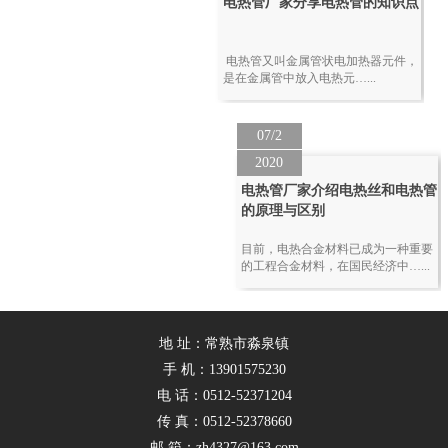
电热管厂家分享电热管的知识点
电热管又叫金属管状电加热器元件，
是在金属管中放入电热元…...
07/2
2020
电热管厂家介绍电热丝和电热管
的原理与区别
目前，电热合金材料已成为一种重要
的工程合金材料，在国民经济中…...
地 址：常熟市淼泉镇
手 机：13901575230
电 话：0512-52371204
传 真：0512-52378660
邮 箱：zh4327@163.com