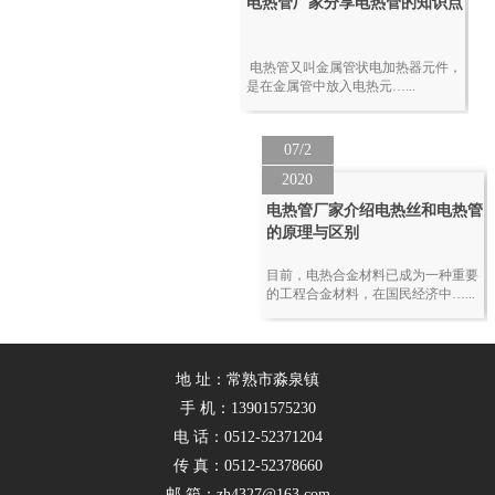
电热管厂家分享电热管的知识点
电热管又叫金属管状电加热器元件，
是在金属管中放入电热元…...
07/2
2020
电热管厂家介绍电热丝和电热管
的原理与区别
目前，电热合金材料已成为一种重要
的工程合金材料，在国民经济中…...
地 址：常熟市淼泉镇
手 机：13901575230
电 话：0512-52371204
传 真：0512-52378660
邮 箱：zh4327@163.com